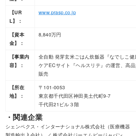
【UR
www.prasp.co.jp
L】：
【資本
8,840万円
金】：
【事業内
全自動 発芽玄米ごはん炊飯器『なでしこ健
容】：
ケアECサイト『ヘルスリテ』の運営、高品
販売
【所在
〒101-0053
地】：
東京都千代田区神田美土代町9-7
千代田21ビル３階
・関連企業
シェンペクス・インターナショナル株式会社（医療機器
製造輸出入会社） ／ 株式会社ジーエムピージャパン